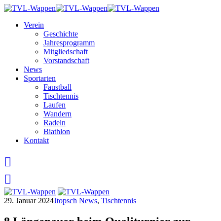
Skip
to
Verein
content
Geschichte
Jahresprogramm
Mitgliedschaft
Vorstandschaft
News
Sportarten
Faustball
Tischtennis
Laufen
Wandern
Radeln
Biathlon
Kontakt
29. Januar 2024
Jtopsch
News
,
Tischtennis