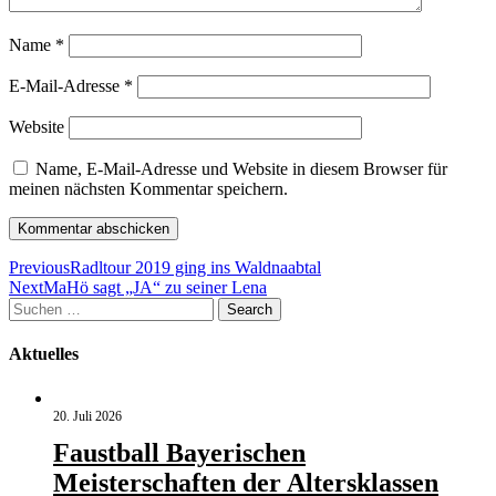
Name
*
E-Mail-Adresse
*
Website
Name, E-Mail-Adresse und Website in diesem Browser für
meinen nächsten Kommentar speichern.
Beitragsnavigation
Previous
Radltour 2019 ging ins Waldnaabtal
Next
MaHö sagt „JA“ zu seiner Lena
Suchen
Search
nach:
Aktuelles
20. Juli 2026
Faustball Bayerischen
Meisterschaften der Altersklassen