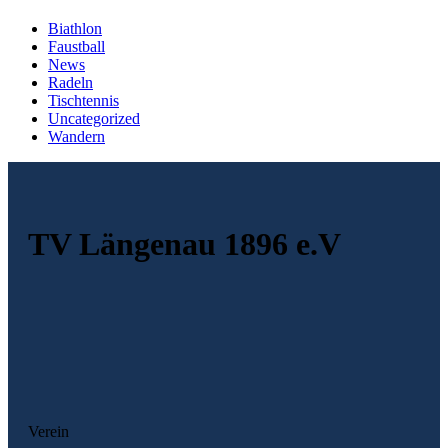
Biathlon
Faustball
News
Radeln
Tischtennis
Uncategorized
Wandern
TV Längenau 1896 e.V
Verein