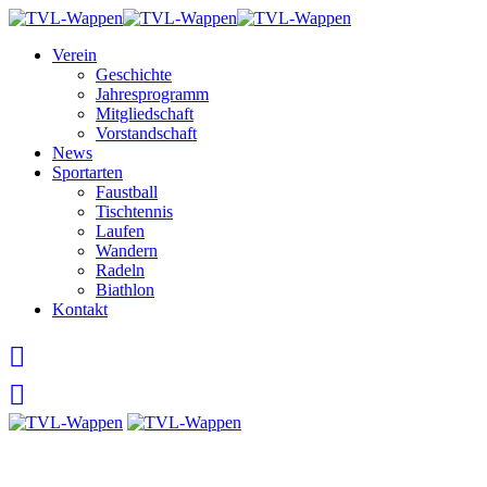
Skip
to
Verein
content
Geschichte
Jahresprogramm
Mitgliedschaft
Vorstandschaft
News
Sportarten
Faustball
Tischtennis
Laufen
Wandern
Radeln
Biathlon
Kontakt