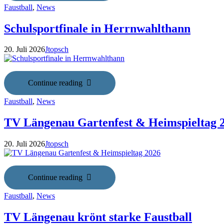
Faustball
,
News
Schulsportfinale in Herrnwahlthann
20. Juli 2026
Jtopsch
Continue reading
Faustball
,
News
TV Längenau Gartenfest & Heimspieltag 
20. Juli 2026
Jtopsch
Continue reading
Faustball
,
News
TV Längenau krönt starke Faustball