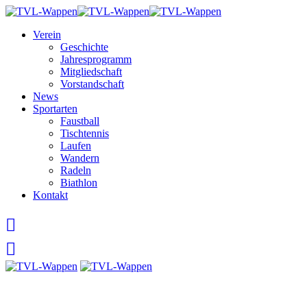
Skip
to
Verein
content
Geschichte
Jahresprogramm
Mitgliedschaft
Vorstandschaft
News
Sportarten
Faustball
Tischtennis
Laufen
Wandern
Radeln
Biathlon
Kontakt