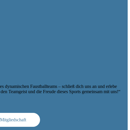
res dynamischen Faustballteams – schließ dich uns an und erlebe
 den Teamgeist und die Freude dieses Sports gemeinsam mit uns!“
Mitgliedschaft