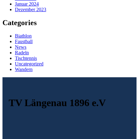
Januar 2024
Dezember 2023
Categories
Biathlon
Faustball
News
Radeln
Tischtennis
Uncategorized
Wandern
TV Längenau 1896 e.V