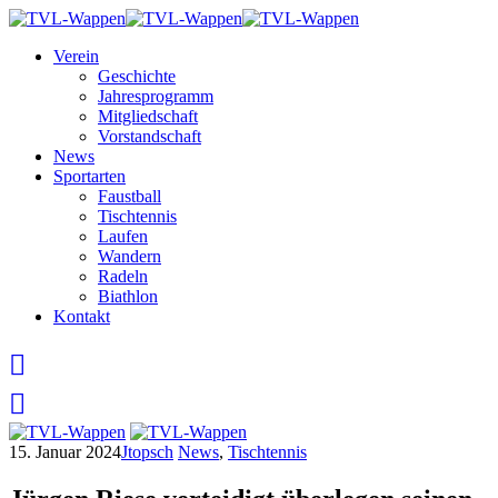
Skip
to
Verein
content
Geschichte
Jahresprogramm
Mitgliedschaft
Vorstandschaft
News
Sportarten
Faustball
Tischtennis
Laufen
Wandern
Radeln
Biathlon
Kontakt
15. Januar 2024
Jtopsch
News
,
Tischtennis