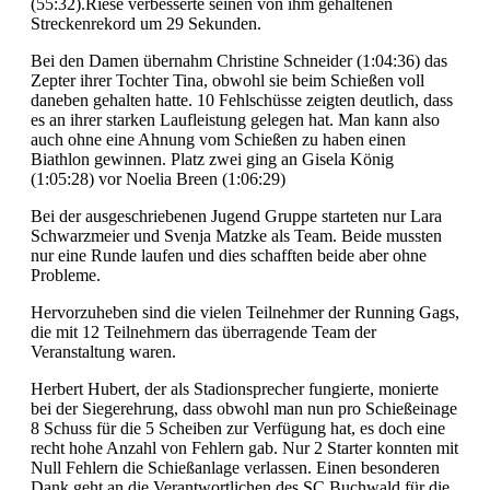
(55:32).Riese verbesserte seinen von ihm gehaltenen
Streckenrekord um 29 Sekunden.
Bei den Damen übernahm Christine Schneider (1:04:36) das
Zepter ihrer Tochter Tina, obwohl sie beim Schießen voll
daneben gehalten hatte. 10 Fehlschüsse zeigten deutlich, dass
es an ihrer starken Laufleistung gelegen hat. Man kann also
auch ohne eine Ahnung vom Schießen zu haben einen
Biathlon gewinnen. Platz zwei ging an Gisela König
(1:05:28) vor Noelia Breen (1:06:29)
Bei der ausgeschriebenen Jugend Gruppe starteten nur Lara
Schwarzmeier und Svenja Matzke als Team. Beide mussten
nur eine Runde laufen und dies schafften beide aber ohne
Probleme.
Hervorzuheben sind die vielen Teilnehmer der Running Gags,
die mit 12 Teilnehmern das überragende Team der
Veranstaltung waren.
Herbert Hubert, der als Stadionsprecher fungierte, monierte
bei der Siegerehrung, dass obwohl man nun pro Schießeinage
8 Schuss für die 5 Scheiben zur Verfügung hat, es doch eine
recht hohe Anzahl von Fehlern gab. Nur 2 Starter konnten mit
Null Fehlern die Schießanlage verlassen. Einen besonderen
Dank geht an die Verantwortlichen des SC Buchwald für die