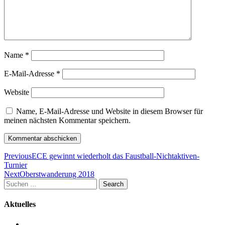
Name
*
E-Mail-Adresse
*
Website
Name, E-Mail-Adresse und Website in diesem Browser für
meinen nächsten Kommentar speichern.
Beitragsnavigation
Previous
ECE gewinnt wiederholt das Faustball-Nichtaktiven-
Turnier
Next
Oberstwanderung 2018
Suchen
Search
nach:
Aktuelles