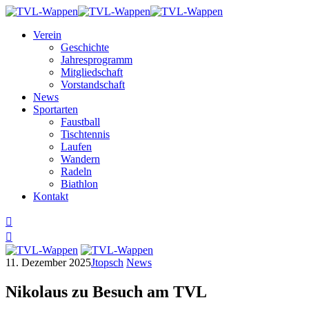
Skip
to
Verein
content
Geschichte
Jahresprogramm
Mitgliedschaft
Vorstandschaft
News
Sportarten
Faustball
Tischtennis
Laufen
Wandern
Radeln
Biathlon
Kontakt
11. Dezember 2025
Jtopsch
News
Nikolaus zu Besuch am TVL