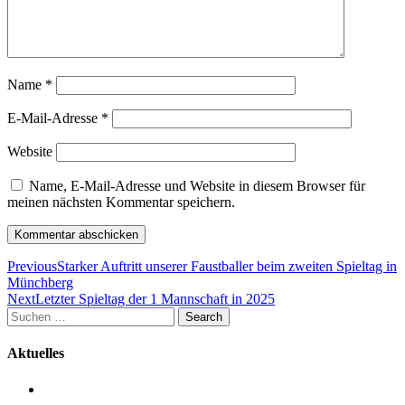
Name
*
E-Mail-Adresse
*
Website
Name, E-Mail-Adresse und Website in diesem Browser für
meinen nächsten Kommentar speichern.
Beitragsnavigation
Previous
Starker Auftritt unserer Faustballer beim zweiten Spieltag in
Münchberg
Next
Letzter Spieltag der 1 Mannschaft in 2025
Suchen
Search
nach:
Aktuelles