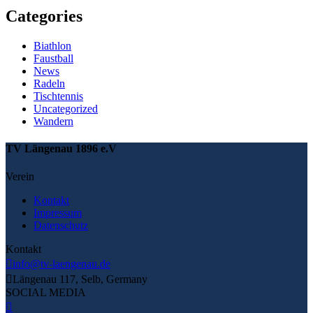
Categories
Biathlon
Faustball
News
Radeln
Tischtennis
Uncategorized
Wandern
TV Längenau 1896 e.V
Verein
Kontakt
Impressum
Datenschutz
Kontakt
info@tv-laengenau.de
Längenau 117, Selb, Germany
SOCIAL MEDIA